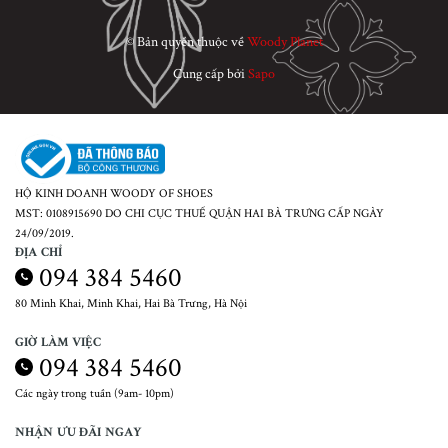
© Bản quyền thuộc về
Woody Planet
Cung cấp bởi
Sapo
HỘ KINH DOANH WOODY OF SHOES
MST: 0108915690 DO CHI CỤC THUẾ QUẬN HAI BÀ TRƯNG CẤP NGÀY
24/09/2019.
ĐỊA CHỈ
094 384 5460
80 Minh Khai, Minh Khai, Hai Bà Trưng, Hà Nội
GIỜ LÀM VIỆC
094 384 5460
Các ngày trong tuần (9am- 10pm)
NHẬN ƯU ĐÃI NGAY