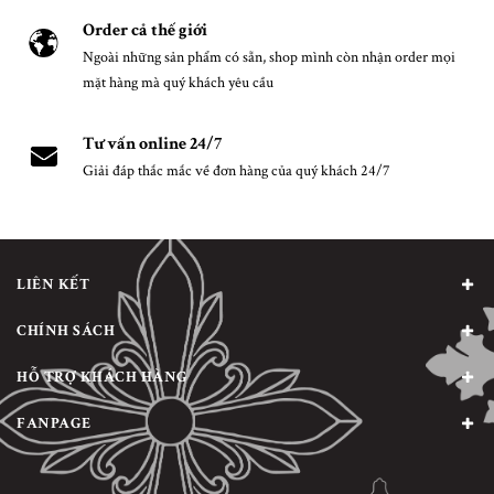
Order cả thế giới
Ngoài những sản phẩm có sẵn, shop mình còn nhận order mọi
mặt hàng mà quý khách yêu cầu
Tư vấn online 24/7
Giải đáp thắc mắc về đơn hàng của quý khách 24/7
LIÊN KẾT
CHÍNH SÁCH
HỖ TRỢ KHÁCH HÀNG
FANPAGE