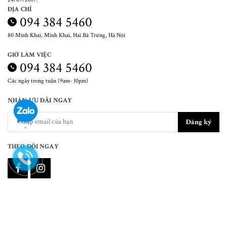
ĐỊA CHỈ
094 384 5460
80 Minh Khai, Minh Khai, Hai Bà Trưng, Hà Nội
GIỜ LÀM VIỆC
094 384 5460
Các ngày trong tuần (9am- 10pm)
NHẬN ƯU ĐÃI NGAY
Đăng ký
THEO DÕI NGAY