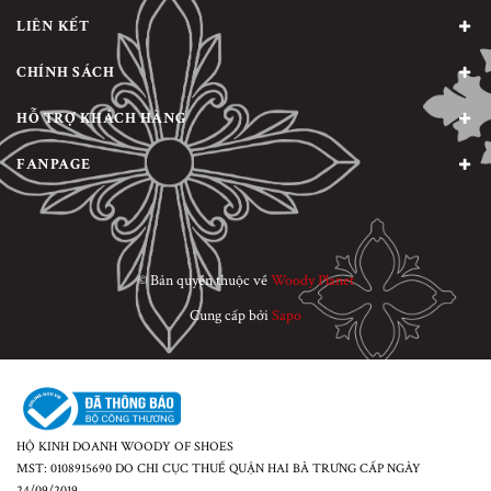
LIÊN KẾT
CHÍNH SÁCH
HỖ TRỢ KHÁCH HÀNG
FANPAGE
© Bản quyền thuộc về
Woody Planet
Cung cấp bởi
Sapo
HỘ KINH DOANH WOODY OF SHOES
MST: 0108915690 DO CHI CỤC THUẾ QUẬN HAI BÀ TRƯNG CẤP NGÀY
24/09/2019.