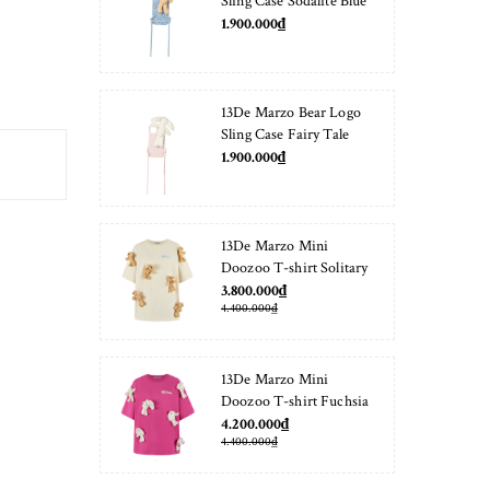
Sling Case Sodalite Blue
1.900.000₫
13De Marzo Bear Logo
Sling Case Fairy Tale
1.900.000₫
13De Marzo Mini
Doozoo T-shirt Solitary
Star
3.800.000₫
4.400.000₫
13De Marzo Mini
Doozoo T-shirt Fuchsia
Fedora
4.200.000₫
4.400.000₫