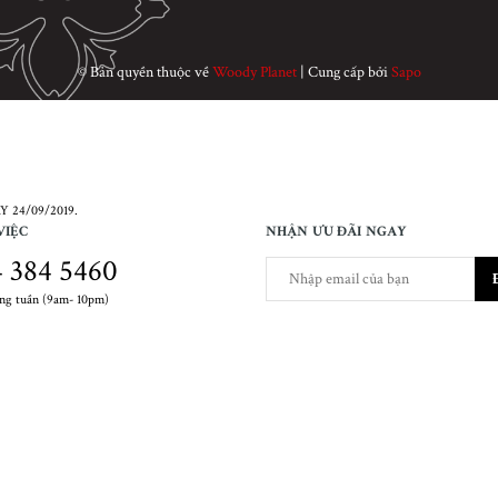
© Bản quyền thuộc về
Woody Planet
|
Cung cấp bởi
Sapo
 24/09/2019.
VIỆC
NHẬN ƯU ĐÃI NGAY
 384 5460
ong tuần (9am- 10pm)