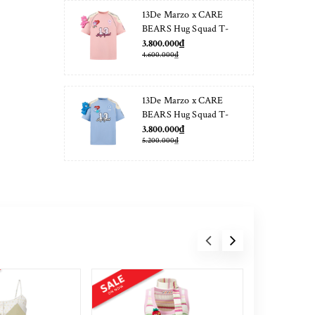
13De Marzo x CARE
BEARS Hug Squad T-
shirt Almond Blossom
3.800.000₫
4.600.000₫
13De Marzo x CARE
BEARS Hug Squad T-
shirt Placid Blue
3.800.000₫
5.200.000₫