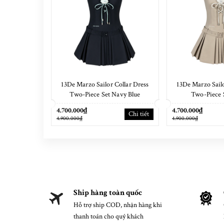
13De Marzo Sailor Collar Dress
13De Marzo Sailo
Two-Piece Set Navy Blue
Two-Piece 
4.700.000₫
4.700.000₫
Chi tiết
4.900.000₫
4.900.000₫
Ship hàng toàn quốc
Hỗ trợ ship COD, nhận hàng khi
thanh toán cho quý khách