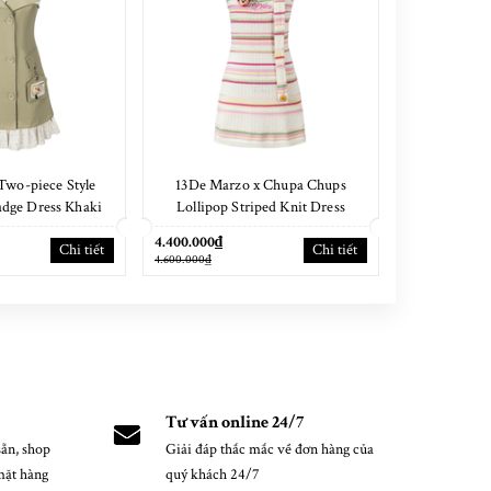
Two-piece Style
13De Marzo x Chupa Chups
13De Marzo
adge Dress Khaki
Lollipop Striped Knit Dress
Ove
4.400.000₫
4.400.000₫
Chi tiết
Chi tiết
4.600.000₫
4.600.000₫
Tư vấn online 24/7
ẵn, shop
Giải đáp thắc mắc về đơn hàng của
mặt hàng
quý khách 24/7