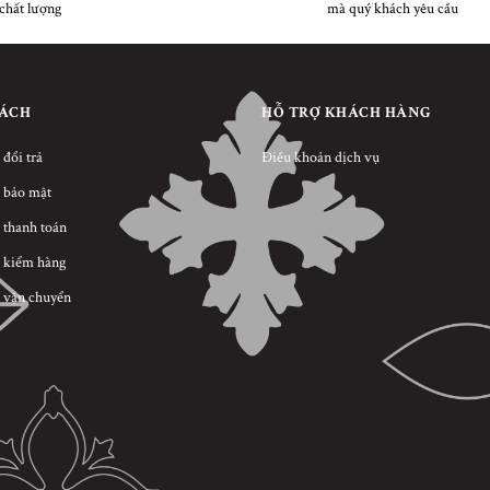
chất lượng
mà quý khách yêu cầu
SÁCH
HỖ TRỢ KHÁCH HÀNG
 đổi trả
Điều khoản dịch vụ
 bảo mật
 thanh toán
 kiểm hàng
 vận chuyển