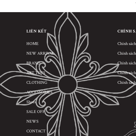
LIÊN KẾT
CHÍNH 
HOME
Chính sách
NEW ARRIVAL
Chính sách
BRAND
Chính sách
ART TOYS
Chính sách
CLOTHING
Chính sách
ACCESSORIES
Shoes
SALE OFF
NEWS
CONTACT