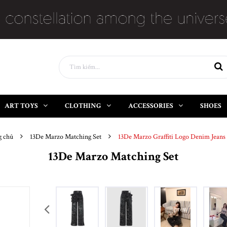
ART TOYS
CLOTHING
ACCESSORIES
SHOES
g chủ
13De Marzo Matching Set
13De Marzo Graffiti Logo Denim Jeans
13De Marzo Matching Set
prev