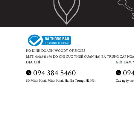
HỘ KINH DOANH WOODY OF SHOES
MST: 0108915690 DO CHI CỤC THUẾ QUẬN HAI BÀ TRƯNG CẤP NGÀY
ĐỊA CHỈ
GIỜ LÀM 
094 384 5460
094
80 Minh Khai, Minh Khai, Hai Bà Trưng, Hà Nội
Các ngày tr