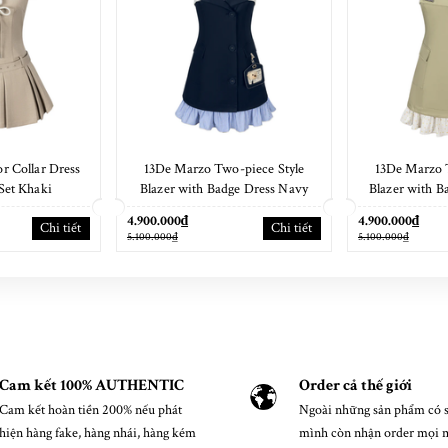
r Collar Dress
13De Marzo Two-piece Style
13De Marzo 
Set Khaki
Blazer with Badge Dress Navy
Blazer with B
Blue
4.900.000₫
4.900.000₫
Chi tiết
Chi tiết
5.100.000₫
5.100.000₫
Cam kết 100% AUTHENTIC
Order cả thế giới
Cam kết hoàn tiền 200% nếu phát
Ngoài những sản phẩm có s
hiện hàng fake, hàng nhái, hàng kém
mình còn nhận order mọi 