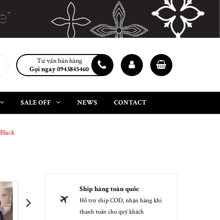
Tư vấn bán hàng
Gọi ngay 0943845460
SALE OFF
NEWS
CONTACT
 Black
Ship hàng toàn quốc
Hỗ trợ ship COD, nhận hàng khi
next
thanh toán cho quý khách