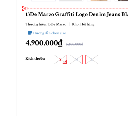
13De Marzo Graffiti Logo Denim Jeans B
Thương hiệu:
13De Marzo
|
Kho:
Hết hàng
Hướng dẫn chọn size
4.900.000₫
5.100.000₫
Kích thước:
S
M
L