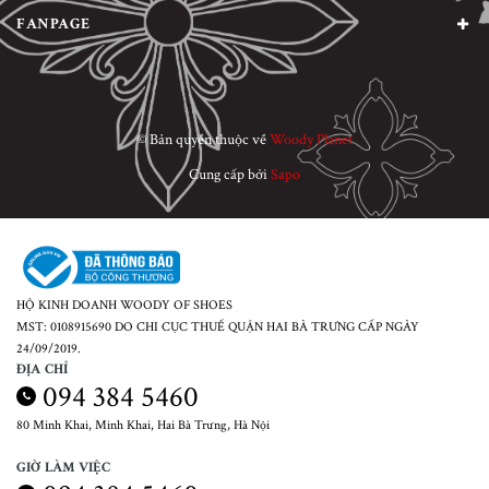
FANPAGE
© Bản quyền thuộc về
Woody Planet
Cung cấp bởi
Sapo
HỘ KINH DOANH WOODY OF SHOES
MST: 0108915690 DO CHI CỤC THUẾ QUẬN HAI BÀ TRƯNG CẤP NGÀY
24/09/2019.
ĐỊA CHỈ
094 384 5460
80 Minh Khai, Minh Khai, Hai Bà Trưng, Hà Nội
GIỜ LÀM VIỆC