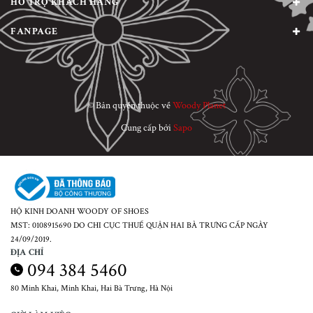
HỖ TRỢ KHÁCH HÀNG
FANPAGE
© Bản quyền thuộc về
Woody Planet
Cung cấp bởi
Sapo
HỘ KINH DOANH WOODY OF SHOES
MST: 0108915690 DO CHI CỤC THUẾ QUẬN HAI BÀ TRƯNG CẤP NGÀY
24/09/2019.
ĐỊA CHỈ
094 384 5460
80 Minh Khai, Minh Khai, Hai Bà Trưng, Hà Nội