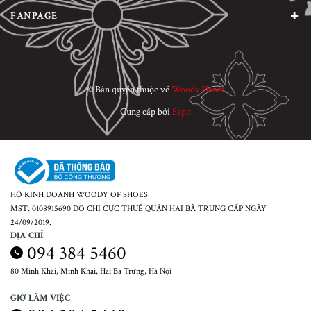
FANPAGE
© Bản quyền thuộc về
Woody Planet
Cung cấp bởi
Sapo
HỘ KINH DOANH WOODY OF SHOES
MST: 0108915690 DO CHI CỤC THUẾ QUẬN HAI BÀ TRƯNG CẤP NGÀY
24/09/2019.
ĐỊA CHỈ
094 384 5460
80 Minh Khai, Minh Khai, Hai Bà Trưng, Hà Nội
GIỜ LÀM VIỆC