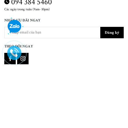
094 384 5460
Các ngày trong tuần (9am- 10pm)
NHẬN ƯU ĐÃI NGAY
Đăng ký
THEO DÕI NGAY