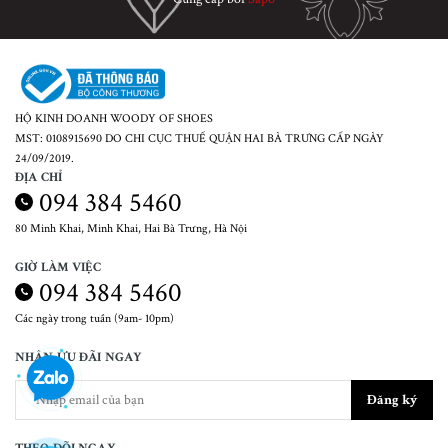
HỘ KINH DOANH WOODY OF SHOES
MST: 0108915690 DO CHI CỤC THUẾ QUẬN HAI BÀ TRƯNG CẤP NGÀY
24/09/2019.
ĐỊA CHỈ
094 384 5460
80 Minh Khai, Minh Khai, Hai Bà Trưng, Hà Nội
GIỜ LÀM VIỆC
094 384 5460
Các ngày trong tuần (9am- 10pm)
NHẬN ƯU ĐÃI NGAY
Đăng ký