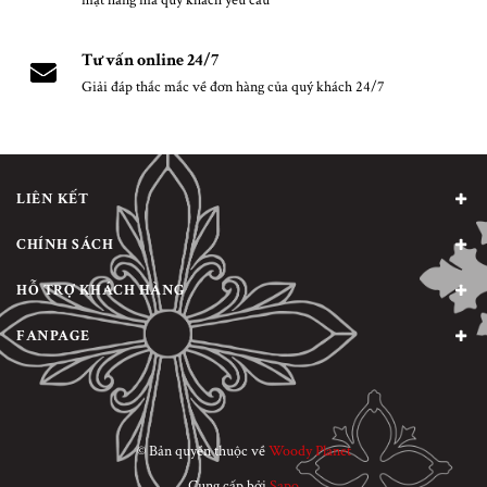
mặt hàng mà quý khách yêu cầu
Tư vấn online 24/7
Giải đáp thắc mắc về đơn hàng của quý khách 24/7
LIÊN KẾT
CHÍNH SÁCH
HỖ TRỢ KHÁCH HÀNG
FANPAGE
© Bản quyền thuộc về
Woody Planet
Cung cấp bởi
Sapo