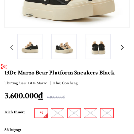
prev
13De Marzo Bear Platform Sneakers Black
Thương hiệu:
13De Marzo
|
Kho:
Còn hàng
3.600.000₫
4.100.000₫
Kích thước:
35
36
37
38
39
Số lượng: