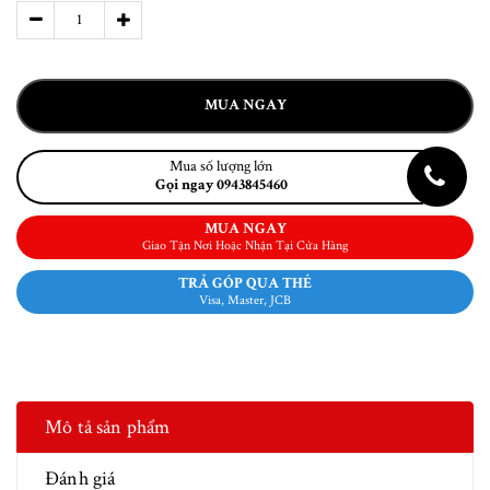
MUA NGAY
Mua số lượng lớn
Gọi ngay 0943845460
MUA NGAY
Giao Tận Nơi Hoặc Nhận Tại Cửa Hàng
TRẢ GÓP QUA THẺ
Visa, Master, JCB
Mô tả sản phẩm
Đánh giá