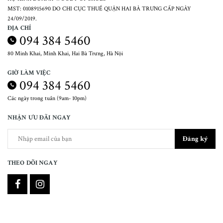
MST: 0108915690 DO CHI CỤC THUẾ QUẬN HAI BÀ TRƯNG CẤP NGÀY
24/09/2019.
ĐỊA CHỈ
094 384 5460
80 Minh Khai, Minh Khai, Hai Bà Trưng, Hà Nội
GIỜ LÀM VIỆC
094 384 5460
Các ngày trong tuần (9am- 10pm)
NHẬN ƯU ĐÃI NGAY
Đăng ký
THEO DÕI NGAY