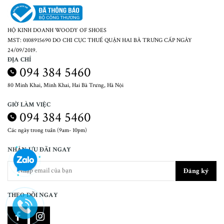
HỘ KINH DOANH WOODY OF SHOES
MST: 0108915690 DO CHI CỤC THUẾ QUẬN HAI BÀ TRƯNG CẤP NGÀY
24/09/2019.
ĐỊA CHỈ
094 384 5460
80 Minh Khai, Minh Khai, Hai Bà Trưng, Hà Nội
GIỜ LÀM VIỆC
094 384 5460
Các ngày trong tuần (9am- 10pm)
NHẬN ƯU ĐÃI NGAY
Đăng ký
THEO DÕI NGAY