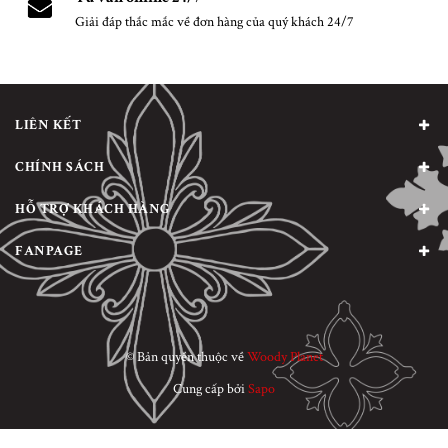
Giải đáp thắc mắc về đơn hàng của quý khách 24/7
LIÊN KẾT
CHÍNH SÁCH
HỖ TRỢ KHÁCH HÀNG
FANPAGE
© Bản quyền thuộc về
Woody Planet
Cung cấp bởi
Sapo