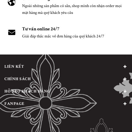
Ngoài những sản phẩm có sẵn, shop mình còn nhận order mọi
mặt hàng mà quý khách yêu cầu
Tư vấn online 24/7
Giải đáp thắc mắc về đơn hàng của quý khách 24/7
LIÊN KẾT
CHÍNH SÁCH
HỖ TRỢ KHÁCH HÀNG
FANPAGE