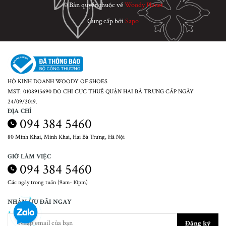
© Bản quyền thuộc về
Woody Planet
Cung cấp bởi
Sapo
HỘ KINH DOANH WOODY OF SHOES
MST: 0108915690 DO CHI CỤC THUẾ QUẬN HAI BÀ TRƯNG CẤP NGÀY
24/09/2019.
ĐỊA CHỈ
094 384 5460
80 Minh Khai, Minh Khai, Hai Bà Trưng, Hà Nội
GIỜ LÀM VIỆC
094 384 5460
Các ngày trong tuần (9am- 10pm)
NHẬN ƯU ĐÃI NGAY
Đăng ký