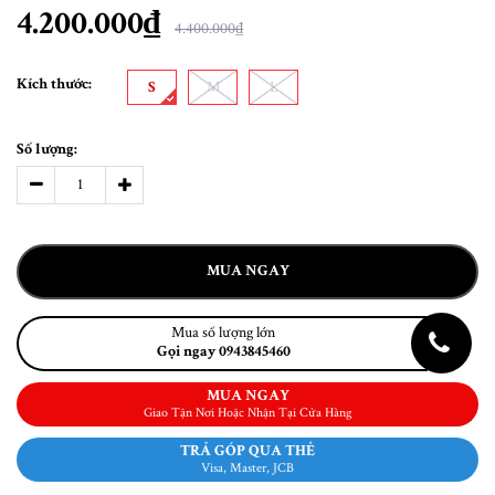
4.200.000₫
4.400.000₫
Kích thước:
S
M
L
Số lượng:
MUA NGAY
Mua số lượng lớn
Gọi ngay 0943845460
MUA NGAY
Giao Tận Nơi Hoặc Nhận Tại Cửa Hàng
TRẢ GÓP QUA THẺ
Visa, Master, JCB