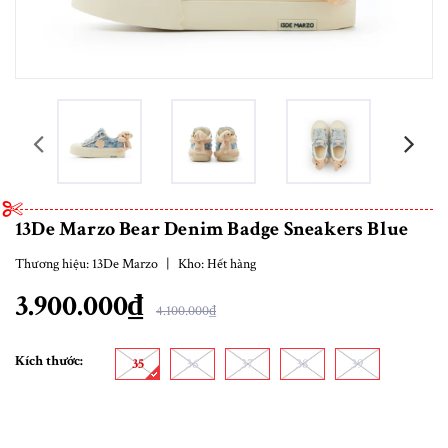
prev
13De Marzo Bear Denim Badge Sneakers Blue
Thương hiệu:
13De Marzo
|
Kho:
Hết hàng
3.900.000₫
4.100.000₫
Kích thước:
35
36
37
38
39