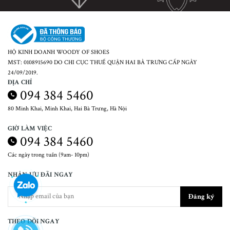
HỘ KINH DOANH WOODY OF SHOES
MST: 0108915690 DO CHI CỤC THUẾ QUẬN HAI BÀ TRƯNG CẤP NGÀY
24/09/2019.
ĐỊA CHỈ
094 384 5460
80 Minh Khai, Minh Khai, Hai Bà Trưng, Hà Nội
GIỜ LÀM VIỆC
094 384 5460
Các ngày trong tuần (9am- 10pm)
NHẬN ƯU ĐÃI NGAY
Đăng ký
THEO DÕI NGAY