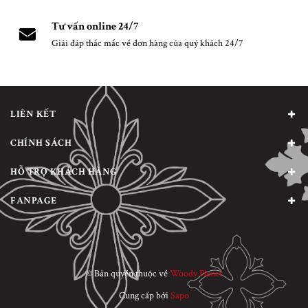
Tư vấn online 24/7
Giải đáp thắc mắc về đơn hàng của quý khách 24/7
LIÊN KẾT
CHÍNH SÁCH
HỖ TRỢ KHÁCH HÀNG
FANPAGE
© Bản quyền thuộc về
Woody Planet
Cung cấp bởi
Sapo