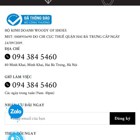
HỘ KINH DOANH WOODY OF SHOES
MST: 0108915690 DO CHI CỤC THUẾ QUẬN HAI BÀ TRƯNG CẤP NGÀY
24/09/2019.
ĐỊA CHỈ
094 384 5460
80 Minh Khai, Minh Khai, Hai Bà Trưng, Hà Nội
GIỜ LÀM VIỆC
094 384 5460
Các ngày trong tuần (9am- 10pm)
NHẬN ƯU ĐÃI NGAY
Đăng ký
THEO DÕI NGAY