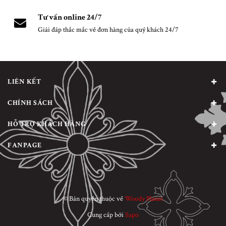
Tư vấn online 24/7
Giải đáp thắc mắc về đơn hàng của quý khách 24/7
LIÊN KẾT
CHÍNH SÁCH
HỖ TRỢ KHÁCH HÀNG
FANPAGE
© Bản quyền thuộc về
Woody Planet
Cung cấp bởi
Sapo