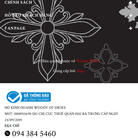
CHÍNH SÁCH
HỖ TRỢ KHÁCH HÀNG
FANPAGE
© Bản quyền thuộc về
Woody Planet
Cung cấp bởi
Sapo
HỘ KINH DOANH WOODY OF SHOES
MST: 0108915690 DO CHI CỤC THUẾ QUẬN HAI BÀ TRƯNG CẤP NGÀY
24/09/2019.
ĐỊA CHỈ
094 384 5460