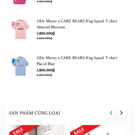
4.400.000₫
13De Marzo x CARE BEARS Hug Squad T-shirt
Almond Blossom
3.800.000₫
4.600.000₫
13De Marzo x CARE BEARS Hug Squad T-shirt
Placid Blue
3.800.000₫
5.200.000₫
SẢN PHẨM CÙNG LOẠI