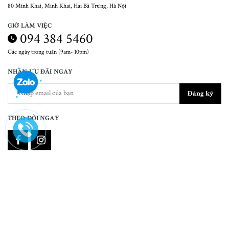
80 Minh Khai, Minh Khai, Hai Bà Trưng, Hà Nội
GIỜ LÀM VIỆC
094 384 5460
Các ngày trong tuần (9am- 10pm)
NHẬN ƯU ĐÃI NGAY
Đăng ký
THEO DÕI NGAY