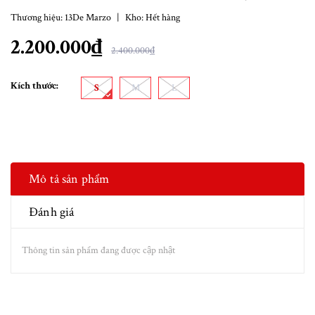
Thương hiệu:
13De Marzo
|
Kho:
Hết hàng
2.200.000₫
2.400.000₫
Kích thước:
S
M
L
Mô tả sản phẩm
Đánh giá
Thông tin sản phẩm đang được cập nhật