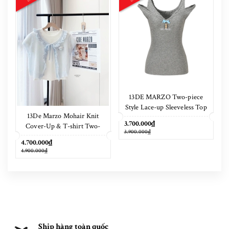
13DE MARZO Two-piece
Style Lace-up Sleeveless Top
13De Marzo Mohair Knit
Grey
3.700.000₫
Cover-Up & T-shirt Two-
3.900.000₫
Piece Set
4.700.000₫
4.900.000₫
Ship hàng toàn quốc