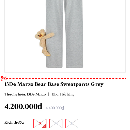
13De Marzo Bear Base Sweatpants Grey
Thương hiệu:
13De Marzo
|
Kho:
Hết hàng
4.200.000₫
4.400.000₫
Kích thước:
S
M
L