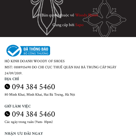
© Bản quyền thuộc về
Woody Planet
Cung cấp bởi
Sapo
HỘ KINH DOANH WOODY OF SHOES
MST: 0108915690 DO CHI CỤC THUẾ QUẬN HAI BÀ TRƯNG CẤP NGÀY
24/09/2019.
ĐỊA CHỈ
094 384 5460
80 Minh Khai, Minh Khai, Hai Bà Trưng, Hà Nội
GIỜ LÀM VIỆC
094 384 5460
Các ngày trong tuần (9am- 10pm)
NHẬN ƯU ĐÃI NGAY