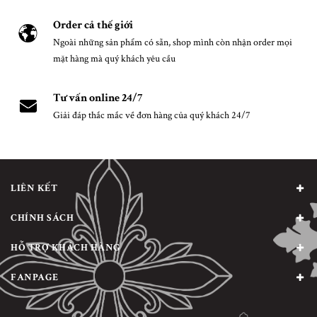
Order cả thế giới
Ngoài những sản phẩm có sẵn, shop mình còn nhận order mọi
mặt hàng mà quý khách yêu cầu
Tư vấn online 24/7
Giải đáp thắc mắc về đơn hàng của quý khách 24/7
LIÊN KẾT
CHÍNH SÁCH
HỖ TRỢ KHÁCH HÀNG
FANPAGE