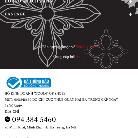
HỖ TRỢ KHÁCH HÀNG
FANPAGE
© Bản quyền thuộc về
Woody Planet
Cung cấp bởi
Sapo
HỘ KINH DOANH WOODY OF SHOES
MST: 0108915690 DO CHI CỤC THUẾ QUẬN HAI BÀ TRƯNG CẤP NGÀY
24/09/2019.
ĐỊA CHỈ
094 384 5460
80 Minh Khai, Minh Khai, Hai Bà Trưng, Hà Nội