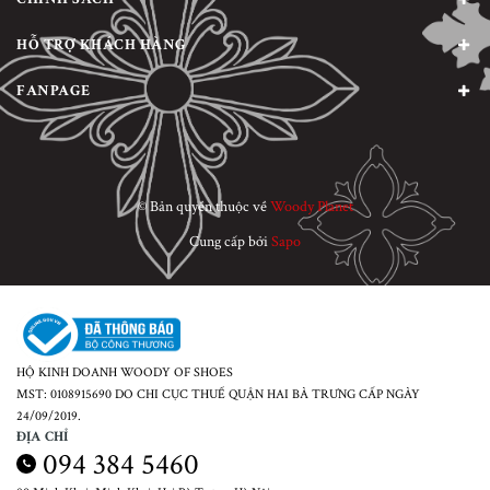
HỖ TRỢ KHÁCH HÀNG
FANPAGE
© Bản quyền thuộc về
Woody Planet
Cung cấp bởi
Sapo
HỘ KINH DOANH WOODY OF SHOES
MST: 0108915690 DO CHI CỤC THUẾ QUẬN HAI BÀ TRƯNG CẤP NGÀY
24/09/2019.
ĐỊA CHỈ
094 384 5460