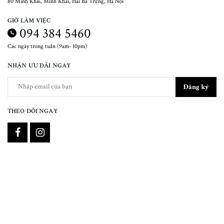
80 Minh Khai, Minh Khai, Hai Bà Trưng, Hà Nội
GIỜ LÀM VIỆC
094 384 5460
Các ngày trong tuần (9am- 10pm)
NHẬN ƯU ĐÃI NGAY
Đăng ký
THEO DÕI NGAY