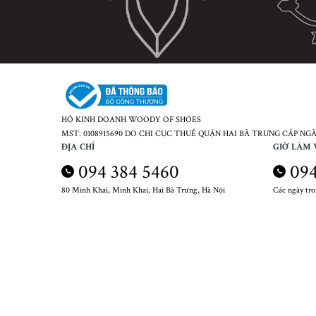
HỘ KINH DOANH WOODY OF SHOES
MST: 0108915690 DO CHI CỤC THUẾ QUẬN HAI BÀ TRƯNG CẤP NGÀY
ĐỊA CHỈ
GIỜ LÀM 
094 384 5460
094
80 Minh Khai, Minh Khai, Hai Bà Trưng, Hà Nội
Các ngày tr