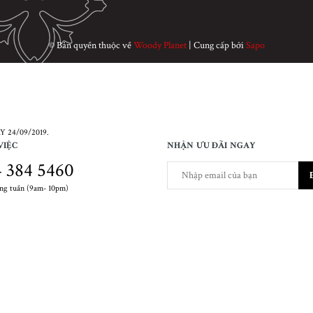
© Bản quyền thuộc về
Woody Planet
|
Cung cấp bởi
Sapo
 24/09/2019.
VIỆC
NHẬN ƯU ĐÃI NGAY
 384 5460
ong tuần (9am- 10pm)