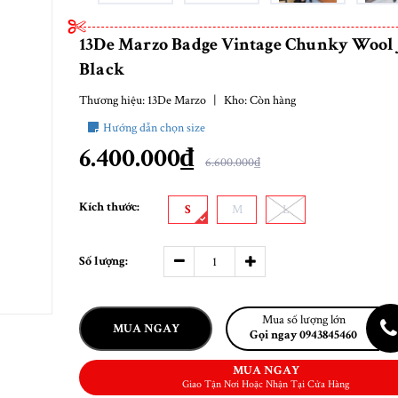
13De Marzo Badge Vintage Chunky Wool 
Black
Thương hiệu:
13De Marzo
|
Kho:
Còn hàng
Hướng dẫn chọn size
6.400.000₫
6.600.000₫
Kích thước:
S
M
L
Số lượng:
Mua số lượng lớn
MUA NGAY
Gọi ngay 0943845460
MUA NGAY
Giao Tận Nơi Hoặc Nhận Tại Cửa Hàng