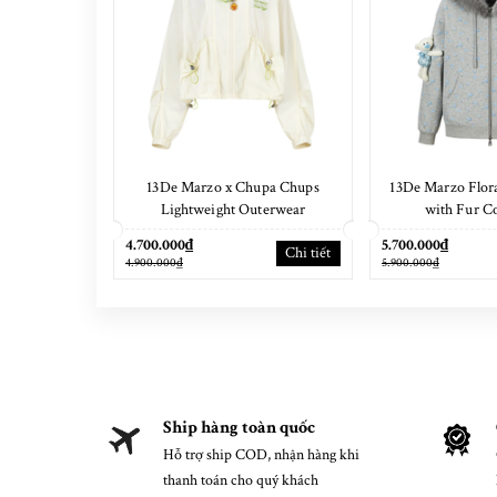
13De Marzo x Chupa Chups
13De Marzo Flora
Lightweight Outerwear
with Fur Co
4.700.000₫
5.700.000₫
Chi tiết
4.900.000₫
5.900.000₫
Ship hàng toàn quốc
Hỗ trợ ship COD, nhận hàng khi
thanh toán cho quý khách