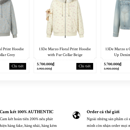
l Print Hoodie
13De Marzo Floral Print Hoodie
13De Marzo x 
llar Grey
with Fur Collar Beige
Up Denim
5.700.000₫
5.700.000₫
Chi tiết
Chi tiết
5.900.000₫
5.900.000₫
Cam kết 100% AUTHENTIC
Order cả thế giới
Cam kết hoàn tiền 200% nếu phát
Ngoài những sản phẩm có s
hiện hàng fake, hàng nhái, hàng kém
mình còn nhận order mọi 