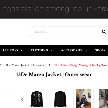
ART TOYS
CLOTHING
ACCESSORIES
SHOES
13De Marzo Jacket | Outerwear
13De Marzo Badge Vintage Chunky Wool 
13De Marzo Jacket | Outerwear
prev