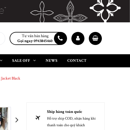
Tư vấn bán hàng
Gọi ngay 0943845460
SALE OFF
NEWS
CONTACT
Jacket Black
Ship hàng toàn quốc
Hỗ trợ ship COD, nhận hàng khi
next
thanh toán cho quý khách