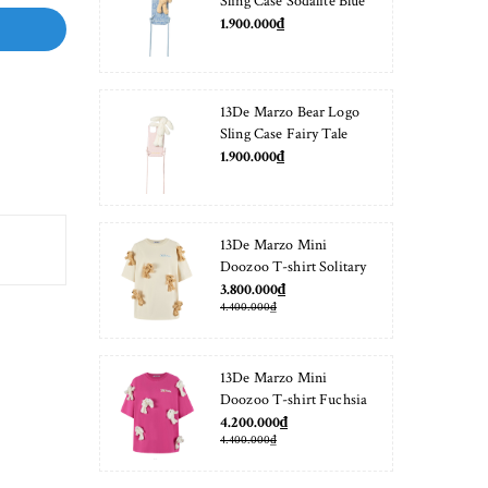
Sling Case Sodalite Blue
1.900.000₫
13De Marzo Bear Logo
Sling Case Fairy Tale
1.900.000₫
13De Marzo Mini
Doozoo T-shirt Solitary
Star
3.800.000₫
4.400.000₫
13De Marzo Mini
Doozoo T-shirt Fuchsia
Fedora
4.200.000₫
4.400.000₫