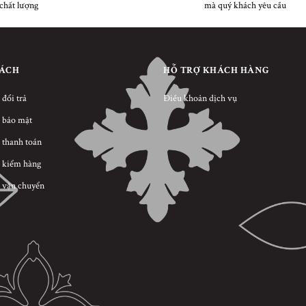
chất lượng
mà quý khách yêu cầu
SÁCH
HỖ TRỢ KHÁCH HÀNG
 đổi trả
Điều khoản dịch vụ
 bảo mật
 thanh toán
 kiểm hàng
 vận chuyển