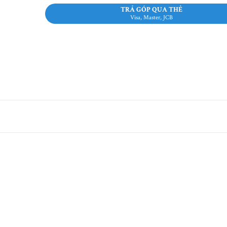
TRẢ GÓP QUA THẺ
Visa, Master, JCB