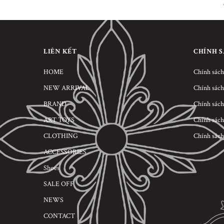
LIÊN KẾT
CHÍNH 
HOME
Chính sách
NEW ARRIVAL
Chính sách
BRAND
Chính sách
ART TOYS
Chính sách
CLOTHING
Chính sách
ACCESSORIES
Shoes
SALE OFF
NEWS
CONTACT