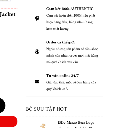
Cam kết 100% AUTHENTIC
Jacket
Cam kết hoàn tiền 200% nếu phát
hiện hàng fake, hàng nhái, hàng
kém chất lượng
Order cả thế giới
Ngoài những sản phẩm có sẵn, shop
mình còn nhận order mọi mặt hàng
mà quý khách yêu cầu
Tư vấn online 24/7
Giải đáp thắc mắc về đơn hàng của
quý khách 24/7
BỘ SƯU TẬP HOT
13De Marzo Bear Logo