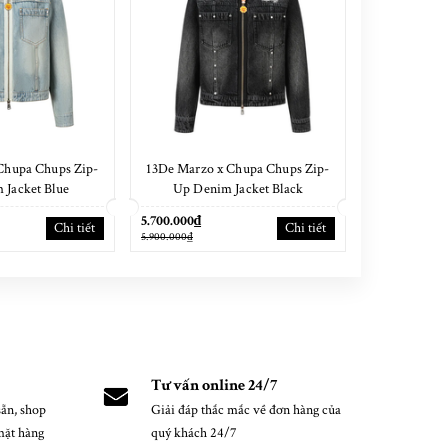
Chupa Chups Zip-
13De Marzo x Chupa Chups Zip-
13De Mar
 Jacket Blue
Up Denim Jacket Black
Ho
5.700.000₫
5.400.000₫
Chi tiết
Chi tiết
5.900.000₫
5.600.000₫
Tư vấn online 24/7
ẵn, shop
Giải đáp thắc mắc về đơn hàng của
mặt hàng
quý khách 24/7